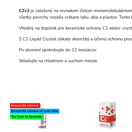
C2v3
je založený na rovnakom čistom monomolekulárnom kr
všetky povrchy vozidla vrátane laku, skla a plastov. Ten
Vhodný na doplnok pre keramické ochrany C1 alebo crysta
S C2 Liquid Crystal získate okamžitú a účinnú ochranu pre
Po otvorení spotrebujte do 12 mesiacov.
Skladujte na chladnom a suchom mieste
Keramická ochrana
Keramická ochrana na auto folie
Top Coat na keramiku