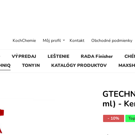
KochChemie
Môj profil
Kontakt
Obchodné podmienky
O
VÝPREDAJ
LEŠTENIE
RADA Finisher
CHÉ
HNIQ
TONYIN
KATALÓGY PRODUKTOV
MAXSH
GTECHNI
ml) - Ke
- 10%
Top