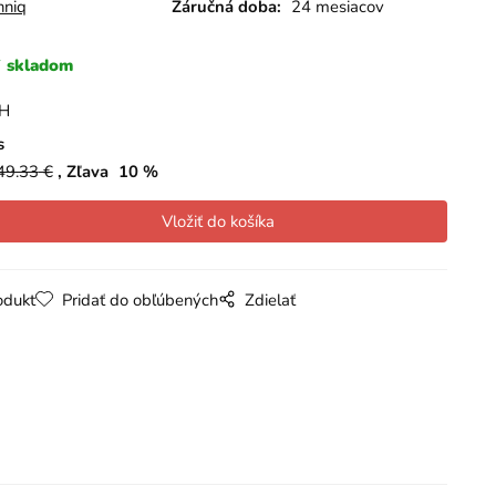
hniq
Záručná doba:
24 mesiacov
skladom
PH
s
49.33
€
Zľava
10
%
odukt
Pridať do obľúbených
Zdielať