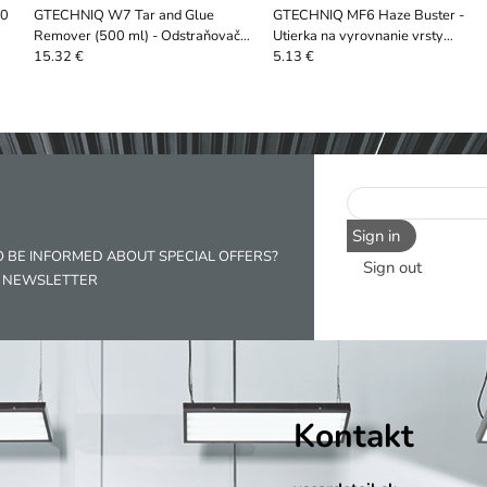
30
GTECHNIQ W7 Tar and Glue
GTECHNIQ MF6 Haze Buster -
Remover (500 ml) - Odstraňovač
Utierka na vyrovnanie vrsty
dechtu, miazgy a lepidla
keramiky
15.32 €
5.13 €
Sign in
O BE INFORMED ABOUT SPECIAL OFFERS?
Sign out
R NEWSLETTER
Kontakt