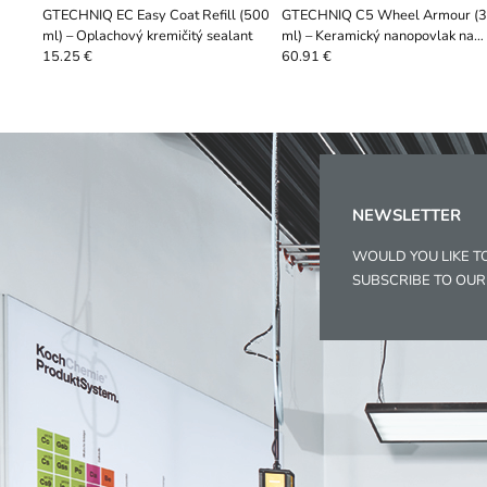
GTECHNIQ EC Easy Coat Refill (500
GTECHNIQ C5 Wheel Armour (
ml) – Oplachový kremičitý sealant
ml) – Keramický nanopovlak na
kolesá a brzdy
15.25 €
60.91 €
NEWSLETTER
WOULD YOU LIKE T
SUBSCRIBE TO OU