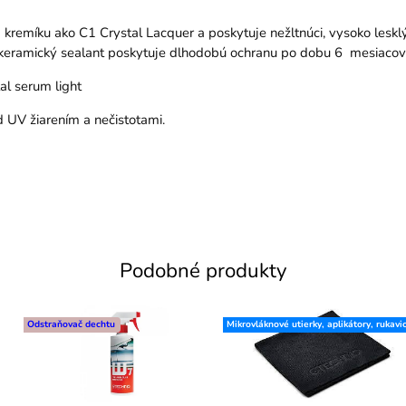
emíku ako C1 Crystal Lacquer a poskytuje nežltnúci, vysoko lesklý
to keramický sealant poskytuje dlhodobú ochranu po dobu 6 mesiacov
l serum light
d UV žiarením a nečistotami.
Podobné produkty
Odstraňovač dechtu
Mikrovláknové utierky, aplikátory, rukavi