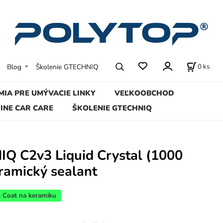
0
ks
Blog
Školenie GTECHNIQ
MIA PRE UMÝVACIE LINKY
VEĽKOOBCHOD
INE CAR CARE
ŠKOLENIE GTECHNIQ
Q C2v3 Liquid Crystal (1000
ramický sealant
 Coat na keramiku