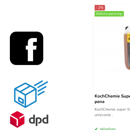
- 2%
Aktívna pena top
KochChemie Supe
pena
KochChemie super foam, ak
umývanie ,
skladom