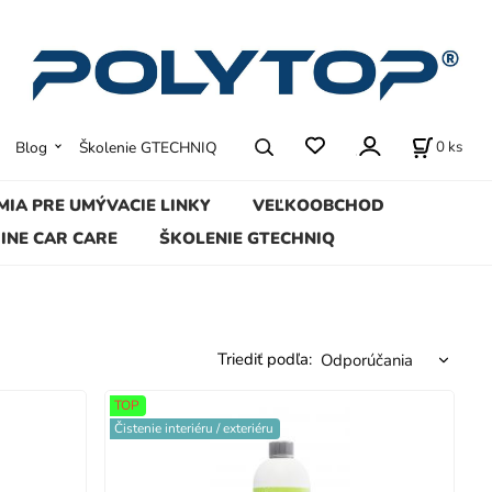
0
ks
Blog
Školenie GTECHNIQ
MIA PRE UMÝVACIE LINKY
VEĽKOOBCHOD
INE CAR CARE
ŠKOLENIE GTECHNIQ
Triediť podľa:
TOP
Čistenie interiéru / exteriéru