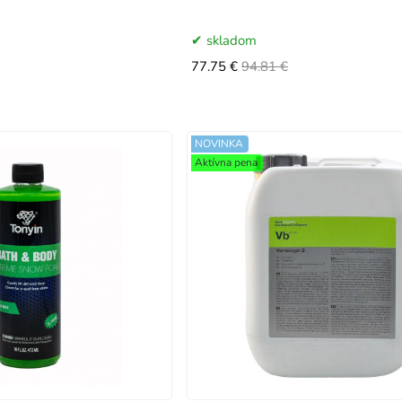
skladom
77.75 €
94.81 €
NOVINKA
Aktívna pena