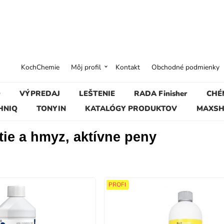
KochChemie
Môj profil
Kontakt
Obchodné podmienky
O
VÝPREDAJ
LEŠTENIE
RADA Finisher
CHÉ
HNIQ
TONYIN
KATALÓGY PRODUKTOV
MAXSH
ie a hmyz, aktívne peny
PROFI