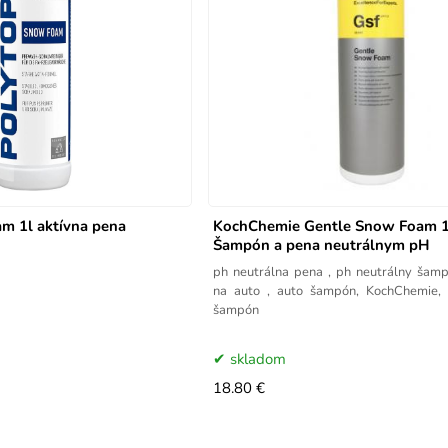
m 1l aktívna pena
KochChemie Gentle Snow Foam 1
Šampón a pena neutrálnym pH
ph neutrálna pena , ph neutrálny šampón , 
na auto , auto šampón, KochChemie,
šampón
skladom
18.80 €