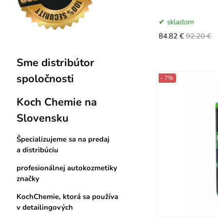
skladom
84.82 €
92.20 €
Sme distribútor
spoločnosti
- 7%
Koch Chemie na
Slovensku
Špecializujeme sa na predaj
a distribúciu
profesionálnej autokozmetiky
značky
KochChemie, ktorá sa používa
v detailingových