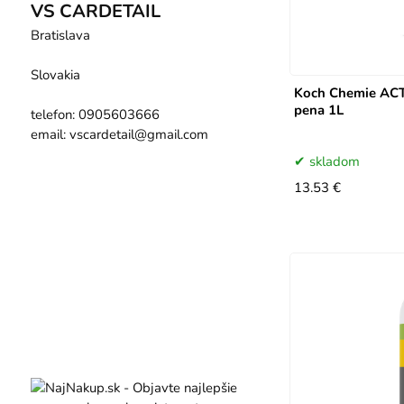
VS CARDETAIL
Bratislava
Slovakia
Koch Chemie ACT
pena 1L
telefon: 0905603666
email: vscardetail@gmail.com
skladom
13.53 €