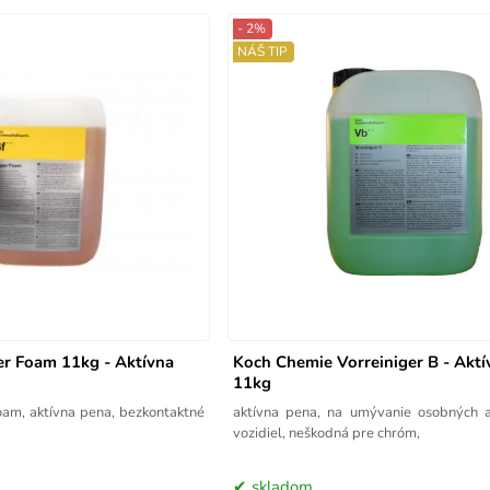
- 2%
NÁŠ TIP
r Foam 11kg - Aktívna
Koch Chemie Vorreiniger B - Akt
11kg
tívna pena, bezkontaktné
aktívna pena, na umývanie osobných 
vozidiel, neškodná pre chróm,
skladom