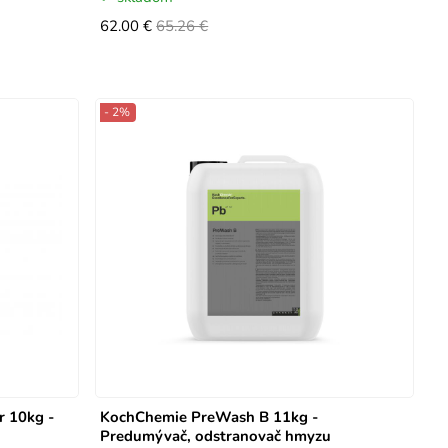
62.00 €
65.26 €
- 2%
r 10kg -
KochChemie PreWash B 11kg -
Predumývač, odstranovač hmyzu