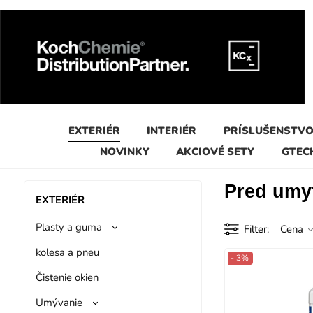
EXTERIÉR
INTERIÉR
PRÍSLUŠENSTV
NOVINKY
AKCIOVÉ SETY
GTEC
Pred umyt
EXTERIÉR
Plasty a guma
Filter
Cena
kolesa a pneu
- 3%
Čistenie okien
Umývanie