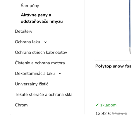
Šampóny
Aktívne peny a
odstraňovače hmyzu
Detailery
Ochrana laku
Ochrana striech kabrioletov
Čistenie a ochrana motora
Polytop snow foa
Dekontaminácia laku
Univerzálny čistič
Tekuté stierače a ochrana skla
Chrom
skladom
13.92 €
14.35 €