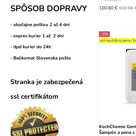
SPÔSOB DOPRAVY
100.60 €
102.66 
- obyčajne poštou 2 až 4 dni
- 8%
- expres kurier 1 až 2 dni
pH neutrálna pena / 
- dpd kurier do 24h
- Balikomat Slovenska pošta
Stranka je zabezpečená
ssl certifikátom
KochChemie Gent
Šampón a pena s