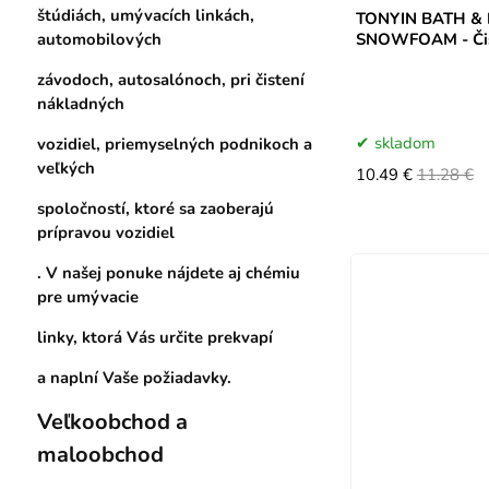
štúdiách, umývacích linkách,
TONYIN BATH & BODY EXTREME
SNOWFOAM - Čis
automobilových
závodoch, autosalónoch, pri čistení
nákladných
skladom
vozidiel, priemyselných podnikoch a
veľkých
10.49 €
11.28 €
spoločností, ktoré sa zaoberajú
prípravou vozidiel
. V našej ponuke nájdete aj chémiu
pre umývacie
linky, ktorá Vás určite prekvapí
a naplní Vaše požiadavky.
Veľkoobchod a
maloobchod