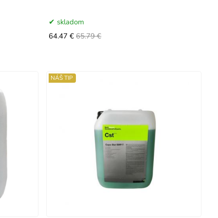
skladom
64.47 €
65.79 €
NÁŠ TIP