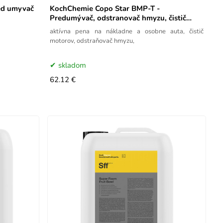
KochChemie Copo Star BMP-T -
Predumývač, odstranovač hmyzu, čistič
motorov; 10 kg
aktívna pena na nákladne a osobne auta, čistič
motorov, odstraňovač hmyzu,
skladom
62.12 €