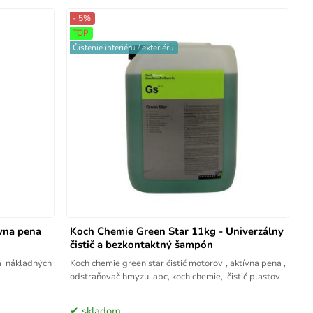
- 5%
TOP
Čistenie interiéru / exteriéru
ívna pena
Koch Chemie Green Star 11kg - Univerzálny
čistič a bezkontaktný šampón
a nákladných
Koch chemie green star čistič motorov , aktívna pena ,
odstraňovač hmyzu, apc, koch chemie,. čistič plastov
skladom