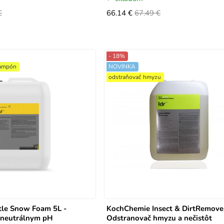
€
66.14 €
67.49 €
- 18%
šampón
NOVINKA
odstraňovač hmyzu
le Snow Foam 5L -
KochChemie Insect & DirtRemove
 neutrálnym pH
Odstranovač hmyzu a nečistôt