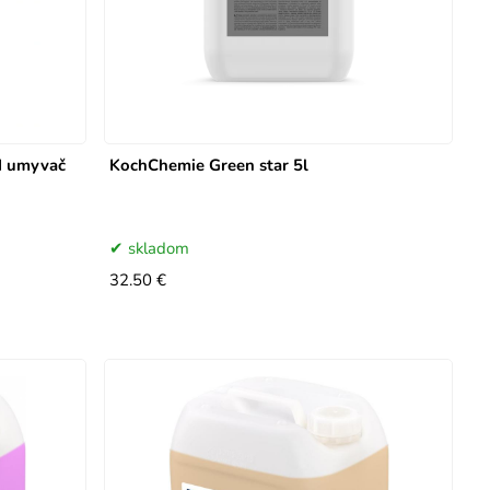
d umyvač
KochChemie Green star 5l
skladom
32.50 €