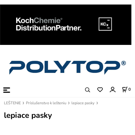
0
LEŠTENIE
Príslušenstvo k lešteniu
lepiace pasky
lepiace pasky