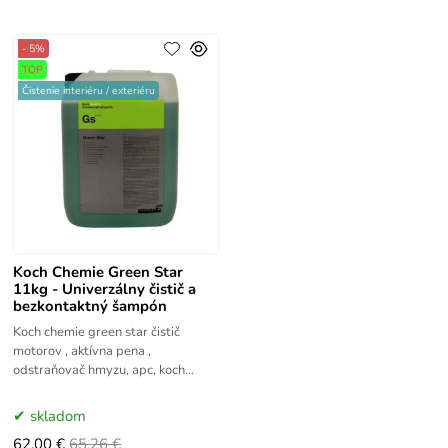
- 5%
TOP
Čistenie interiéru / exteriéru
Koch Chemie Green Star
11kg - Univerzálny čistič a
bezkontaktný šampón
Koch chemie green star čistič
motorov , aktívna pena ,
odstraňovač hmyzu, apc, koch
chemie,. čistič plastov
skladom
62.00 €
65.26 €