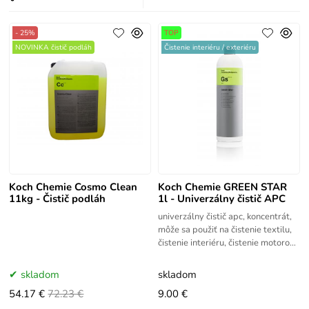
- 25%
TOP
NOVINKA čistič podláh
Čistenie interiéru / exteriéru
Koch Chemie Cosmo Clean
Koch Chemie GREEN STAR
11kg - Čistič podláh
1l - Univerzálny čistič APC
univerzálny čistič apc, koncentrát,
môže sa použiť na čistenie textilu,
čistenie interiéru, čistenie motorov,
čistenie dielenských podláh,
odstraňovač
skladom
skladom
54.17 €
72.23 €
9.00 €