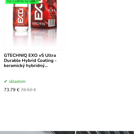
Top Coat na keramiku
GTECHNIQ EXO v5 Ultra
Durable Hybrid Coating -
keramický hybridný
nanopovlak30ml
skladom
73.79 €
78.50 €