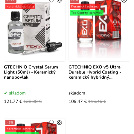
- 12%
- 6%
Keramická ochrana
Keramická ochrana
Top Coat na keramiku
GTECHNIQ Crystal Serum
GTECHNIQ EXO v5 Ultra
Light (50ml) - Keramický
Durable Hybrid Coating -
nanopovlak
keramický hybridný
nanopovlak 50ml
skladom
skladom
121.77 €
138.38 €
109.47 €
116.46 €
- 6%
Keramická ochrana