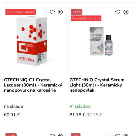
Keramická ochrana
- 12%
Keramická ochrana
GTECHNIQ C1 Crystal
GTECHNIQ Crystal Serum
Lacquer (30ml) - Keramický
Light (30ml) - Keramický
nanopovlak na karosérie
nanopovlak
na sklade
skladom
60.91 €
81.18 €
92.25 €