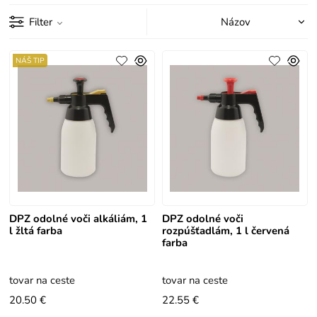
Filter
NÁŠ TIP
DPZ odolné voči alkáliám, 1
DPZ odolné voči
l žltá farba
rozpúšťadlám, 1 l červená
farba
tovar na ceste
tovar na ceste
20.50 €
22.55 €