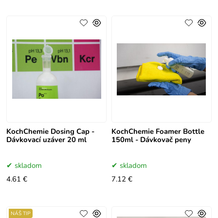
KochChemie Dosing Cap -
KochChemie Foamer Bottle
Dávkovací uzáver 20 ml
150ml - Dávkovač peny
skladom
skladom
4.61 €
7.12 €
NÁŠ TIP