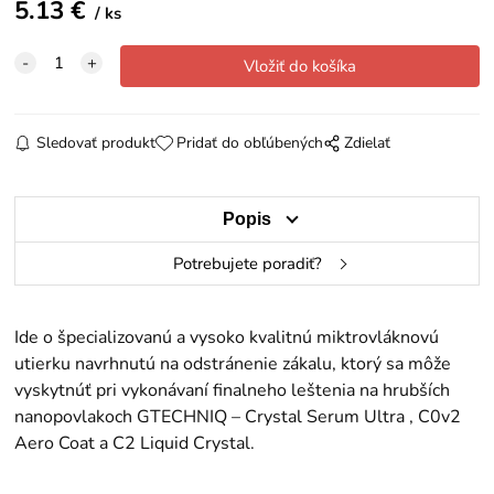
5.13
€
ks
Sledovať produkt
Pridať do obľúbených
Zdielať
Popis
Potrebujete poradiť?
Ide o špecializovanú a vysoko kvalitnú miktrovláknovú
utierku navrhnutú na odstránenie zákalu, ktorý sa môže
vyskytnúť pri vykonávaní finalneho leštenia na hrubších
nanopovlakoch GTECHNIQ –
Crystal Serum Ultra
,
C0v2
Aero Coat
a
C2 Liquid Crystal
.