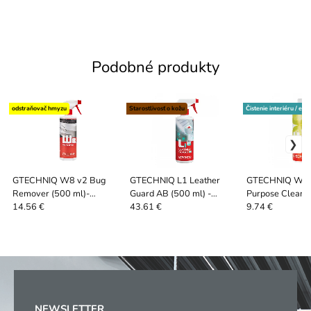
Podobné produkty
odstraňovač hmyzu
Starostlivosť o kožu
Čistenie interiéru / ext
GTECHNIQ W8 v2 Bug
GTECHNIQ L1 Leather
GTECHNIQ W5 C
Remover (500 ml)-
Guard AB (500 ml) -
Purpose Cleaner
Odstraňovač hmyzu
Antimikrobiálna ochrana
Univerzálny čist
14.56 €
43.61 €
9.74 €
kože odolná proti oderu
citrusov
NEWSLETTER