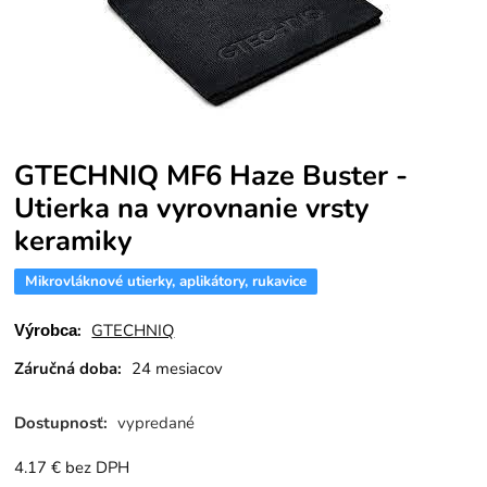
GTECHNIQ MF6 Haze Buster -
Utierka na vyrovnanie vrsty
keramiky
Mikrovláknové utierky, aplikátory, rukavice
:
GTECHNIQ
Výrobca
Záručná doba:
24 mesiacov
Dostupnosť:
vypredané
4.17
€
bez DPH