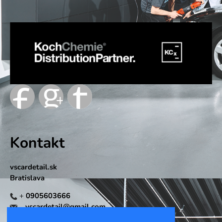
Kontakt
vscardetail.sk
Bratislava
+
0905603666
vscardetail@gmail.com