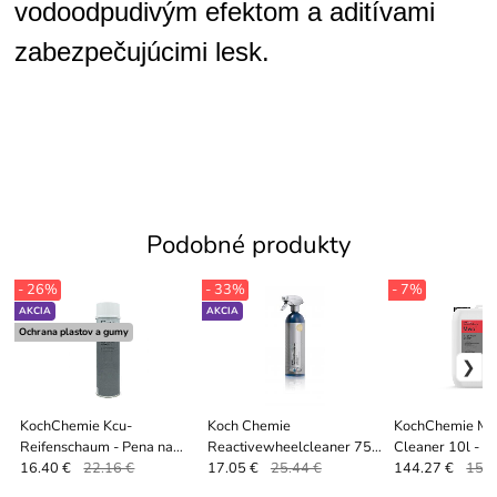
vodoodpudivým efektom a aditívami
zabezpečujúcimi lesk.
Podobné produkty
- 26%
- 33%
- 7%
AKCIA
AKCIA
Ochrana plastov a gumy
KochChemie Kcu-
Koch Chemie
KochChemie Ma
Reifenschaum - Pena na
Reactivewheelcleaner 750
Cleaner 10l - Čis
ošetrenie pneumatík -
ml - Čistič diskov kolies s
neutrálnym pH
16.40 €
22.16 €
17.05 €
25.44 €
144.27 €
155.
lesklá
indikátorom znečistenia