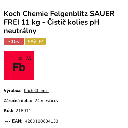
Koch Chemie Felgenblitz SAUER
FREI 11 kg - Čistič kolies pH
neutrálny
- 11%
NÁŠ TIP
:
Koch Chemie
Výrobca
Záručná doba:
24 mesiacov
:
218011
Kód
:
4260188684133
EAN