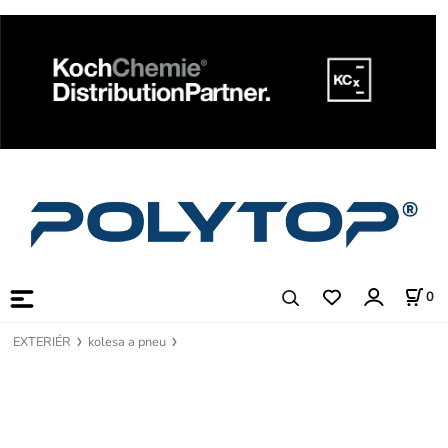
0
EXTERIÉR
kolesa a pneu