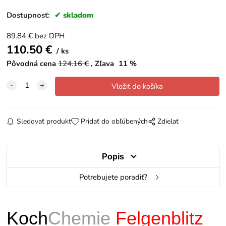
Dostupnosť:
skladom
89.84
€
bez DPH
110.50
€
ks
Pôvodná cena
124.16
€
Zľava
11
%
Sledovať produkt
Pridať do obľúbených
Zdielať
Popis
Potrebujete poradiť?
Koch
Chemie
Felgenblitz