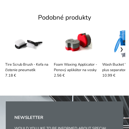
Podobné produkty
Tire Scrub Brush - Kefa na
Foam Waxing Applicator -
Wash Bucket "R
čistenie pneumatík
Penový aplikátor na vosky
plus separator 
7.18 €
2.56 €
10.99 €
NEWSLETTER
WOULD YOU LIKE TO BE INFORMED ABOUT SPECIAL