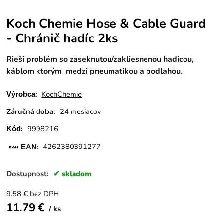
Koch Chemie Hose & Cable Guard
- Chránič hadíc 2ks
Rieši problém so zaseknutou/zakliesnenou hadicou,
káblom ktorým medzi pneumatikou a podlahou.
:
KochChemie
Výrobca
Záručná doba:
24 mesiacov
:
9998216
Kód
:
4262380391277
EAN
Dostupnosť:
skladom
9.58
€
bez DPH
11.79
€
ks