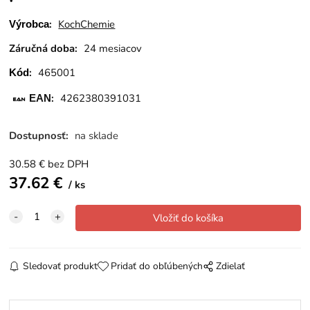
:
KochChemie
Výrobca
Záručná doba:
24 mesiacov
:
465001
Kód
:
4262380391031
EAN
Dostupnosť:
na sklade
30.58
€
bez DPH
37.62
€
ks
Sledovať produkt
Pridať do obľúbených
Zdielať