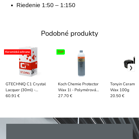
Riedenie 1:50 – 1:150
Podobné produkty
Keramická ochrana
TOP
GTECHNIQ C1 Crystal
Koch Chemie Protector
Tonyin Ceramic 
Lacquer (30ml) -
Wax 1l - Polymérová
Wax 100g
Keramický nanopovlak na
ochrana laku
60.91 €
27.70 €
20.50 €
karosérie