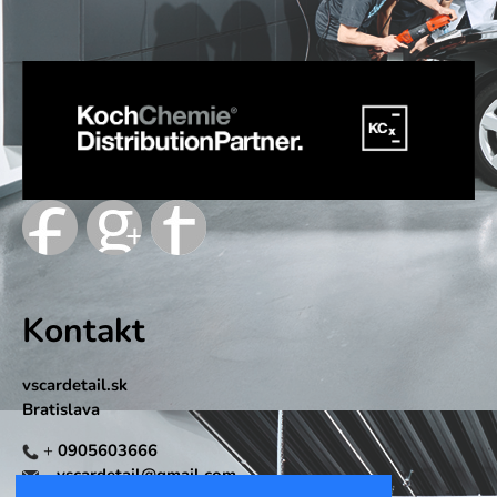
Kontakt
vscardetail.sk
Bratislava
+
0905603666
vscardetail@gmail.com