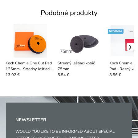
Podobné produkty
NOVINKA
Koch Chemie One Cut Pad
Stredný leštiaci kotúč
Koch Chemie He
126mm - Stredný leštiaci
75mm
Pad - Rezný ko
kotúč
13.02 €
5.54 €
8.56 €
NEWSLETTER
WOULD YOU LIKE TO BE INFORMED ABOUT SPECIAL