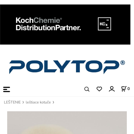
0
LEŠTENIE
leštiace kotuče