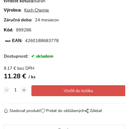
tvrdosť kotúča:
baran
:
Koch Chemie
Výrobca
Záručná doba:
24 mesiacov
:
999286
Kód
:
4260188683778
EAN
Dostupnosť:
skladom
9.17
€
bez DPH
11.28
€
ks
Sledovať produkt
Pridať do obľúbených
Zdielať