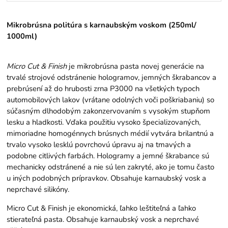
Mikrobrúsna politúra s karnaubským voskom (250ml/
1000ml)
Micro Cut & Finish
je mikrobrúsna pasta novej generácie na
trvalé strojové odstránenie hologramov, jemných škrabancov a
prebrúsení až do hrubosti zrna P3000 na všetkých typoch
automobilových lakov (vrátane odolných voči poškriabaniu) so
súčasným dlhodobým zakonzervovaním s vysokým stupňom
lesku a hladkosti. Vďaka použitiu vysoko špecializovaných,
mimoriadne homogénnych brúsnych médií vytvára brilantnú a
trvalo vysoko lesklú povrchovú úpravu aj na tmavých a
podobne citlivých farbách. Hologramy a jemné škrabance sú
mechanicky odstránené a nie sú len zakryté, ako je tomu často
u iných podobných prípravkov. Obsahuje karnaubský vosk a
neprchavé silikóny.
Micro Cut & Finish je ekonomická, ľahko leštiteľná a ľahko
stierateľná pasta. Obsahuje karnaubský vosk a neprchavé