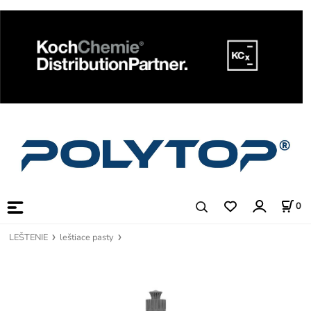
0
LEŠTENIE
leštiace pasty