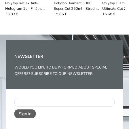
Polytop Reflex Anti-
Polytop Diamant 5000
Polytop Diaman
Hologram 1L - Finálna
Super Cut 250ml - Stredná
Ultimate Cut 25
antihologramová leštiaca
leštiaca pasta
rezná laštiaca p
33.83 €
15.86 €
16.68 €
pasta
NEWSLETTER
WOULD YOU LIKE TO BE INFORMED ABOUT SPECIAL
OFFERS? SUBSCRIBE TO OUR NEWSLETTER
Sign in