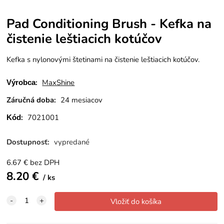
Pad Conditioning Brush - Kefka na
čistenie leštiacich kotúčov
Kefka s nylonovými štetinami na čistenie leštiacich kotúčov.
:
MaxShine
Výrobca
Záručná doba:
24 mesiacov
:
7021001
Kód
Dostupnosť:
vypredané
6.67
€
bez DPH
8.20
€
ks