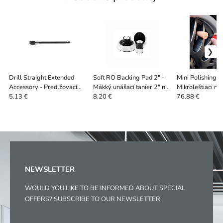
Drill Straight Extended
Soft RO Backing Pad 2" -
Mini Polishing 
Accessory - Predlžovací
Mäkký unášací tanier 2" na
Mikroleštiaci na
nadstavec na vŕtačkové
rotačnú leštičku
ťažko prístupné 
5.13 €
8.20 €
76.88 €
kefy
NEWSLETTER
WOULD YOU LIKE TO BE INFORMED ABOUT SPECIAL
OFFERS? SUBSCRIBE TO OUR NEWSLETTER