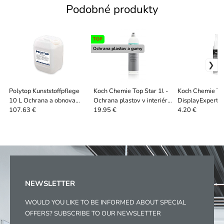
Podobné produkty
TOP
Ochrana plastov a gumy
Polytop Kunststoffpflege
Koch Chemie Top Star 1l -
Koch Chemie The
10 L Ochrana a obnova
Ochrana plastov v interiéri
DisplayExpert či
plastov v interiéri , matná
s matným finišom
displejov 100m
107.63 €
19.95 €
4.20 €
NEWSLETTER
WOULD YOU LIKE TO BE INFORMED ABOUT SPECIAL
OFFERS? SUBSCRIBE TO OUR NEWSLETTER