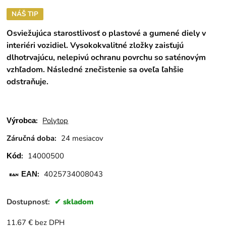
NÁŠ TIP
Osviežujúca starostlivosť o plastové a gumené diely v
interiéri vozidiel. Vysokokvalitné zložky zaisťujú
dlhotrvajúcu, nelepivú ochranu povrchu so saténovým
vzhľadom. Následné znečistenie sa oveľa ľahšie
odstraňuje.
:
Polytop
Výrobca
Záručná doba:
24 mesiacov
:
14000500
Kód
:
4025734008043
EAN
Dostupnosť:
skladom
11.67
€
bez DPH