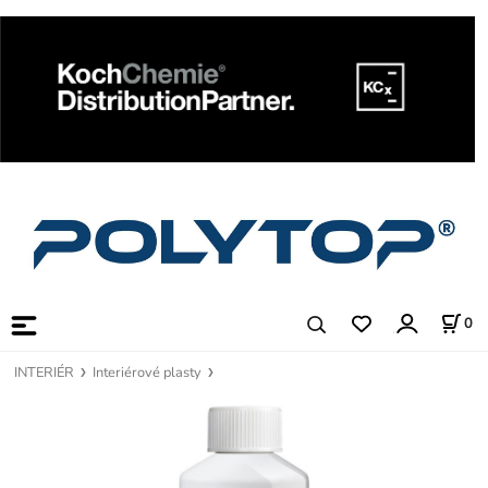
0
INTERIÉR
Interiérové plasty