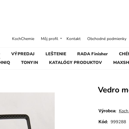
KochChemie
Môj profil
Kontakt
Obchodné podmienky
O
VÝPREDAJ
LEŠTENIE
RADA Finisher
CHÉ
HNIQ
TONYIN
KATALÓGY PRODUKTOV
MAXSH
Vedro m
:
Koch
Výrobca
:
999288
Kód