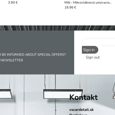
Mitt – Mikrovláknová umývacia
3.90 €
rukavica
18.96 €
Sign in
O BE INFORMED ABOUT SPECIAL OFFERS?
Sign out
R NEWSLETTER
Kontakt
vscardetail.sk