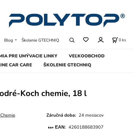
0
ks
Blog
Školenie GTECHNIQ
MIA PRE UMÝVACIE LINKY
VEĽKOOBCHOD
INE CAR CARE
ŠKOLENIE GTECHNIQ
odré-Koch chemie, 18 l
 Chemie
Záručná doba:
24 mesiacov
:
4260188683907
EAN