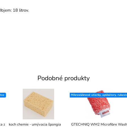
bjem: 18 litrov.
Podobné produkty
vice
Mikrovláknové utierky, aplikátory, rukavi
a z
koch chemie - umývacia špongia
GTECHNIQ WM2 Microfibre Was