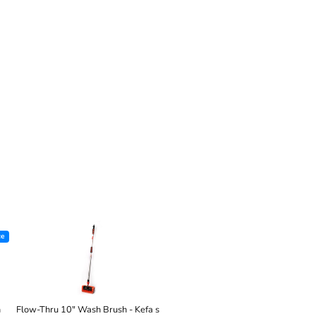
ce
h
Flow-Thru 10″ Wash Brush - Kefa s