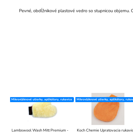
Pevné, obdĺžnikové plastové vedro so stupnicou objemu. O
Mikrovláknové utierky, aplikátory, rukavice
Mikrovláknové utierky, aplikátory, ruka
Lambswool Wash Mitt Premium -
Koch Chemie Upratovacia rukavic