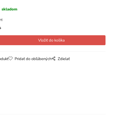
skladom
PH
s
odukt
Pridať do obľúbených
Zdielať