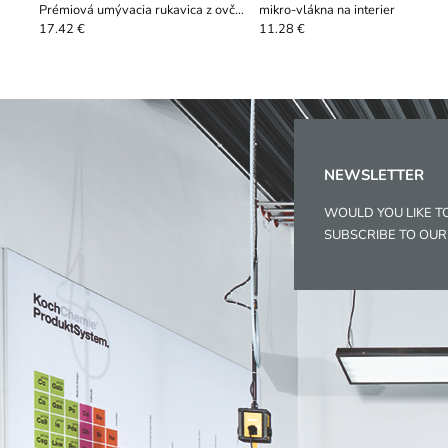
Prémiová umývacia rukavica z ovčej
mikro-vlákna na interier
vlny
17.42 €
11.28 €
NEWSLETTER
WOULD YOU LIKE T
SUBSCRIBE TO OU