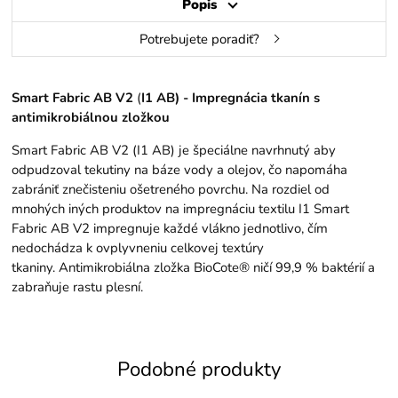
Popis
Potrebujete poradiť?
Smart Fabric AB V2
(
I1 AB) - Impregnácia tkanín s
antimikrobiálnou zložkou
Smart Fabric AB V2 (I1 AB) je špeciálne navrhnutý aby
odpudzoval tekutiny na báze vody a olejov, čo napomáha
zabrániť znečisteniu ošetreného povrchu. Na rozdiel od
mnohých iných produktov na impregnáciu textilu I1 Smart
Fabric AB V2 impregnuje každé vlákno jednotlivo, čím
nedochádza k ovplyvneniu celkovej textúry
tkaniny. Antimikrobiálna zložka BioCote® ničí 99,9 % baktérií a
zabraňuje rastu plesní.
Podobné produkty