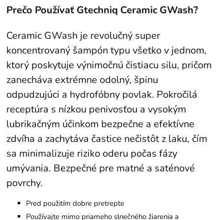
Prečo Používať Gtechniq Ceramic GWash?
Ceramic GWash je revolučný super
koncentrovaný šampón typu všetko v jednom,
ktorý poskytuje výnimočnú čistiacu silu, pričom
zanecháva extrémne odolný, špinu
odpudzujúci a hydrofóbny povlak. Pokročilá
receptúra ​​s nízkou penivosťou a vysokým
lubrikačným účinkom bezpečne a efektívne
zdvíha a zachytáva častice nečistôt z laku, čím
sa minimalizuje riziko oderu počas fázy
umývania. Bezpečné pre matné a saténové
povrchy.
Pred použitím dobre pretrepte
Používajte mimo priameho slnečného žiarenia a