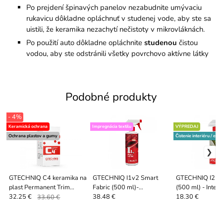
Po prejdení špinavých panelov nezabudnite umývaciu
rukavicu dôkladne opláchnuť v studenej vode, aby ste sa
uistili, že keramika nezachytí nečistoty v mikrovláknách.
Po použití auto dôkladne opláchnite
studenou
čistou
vodou, aby ste odstránili všetky povrchovo aktívne látky
Podobné produkty
- 4%
Keramická ochrana
Impregnácia textilu
VÝPREDAJ
Ochrana plastov a gumy
Čistenie interiéru / ext
GTECHNIQ C4 keramika na
GTECHNIQ I1v2 Smart
GTECHNIQ I2 Tr
plast Permanent Trim
Fabric (500 ml)-
(500 ml) - Interi
Restorer (15 ml) -
Impregnácia textilu v spreji.
s antibakteriáln
32.25 €
33.60 €
38.48 €
18.30 €
BioCote®