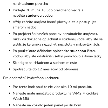
na
chladnom
povrchu
Pridajte 20 ml na 10 l do prázdneho vedra a
naplňte
studenou
vodou
Vždy začnite umývať horné plochy auta a postupujte
smerom nadol
Po prejdení špinavých panelov nezabudnite umývaciu
rukavicu dôkladne opláchnuť v studenej vode, aby ste sa
uistili, že keramika nezachytí nečistoty v mikrovláknách.
Po použití auto dôkladne opláchnite
studenou
čistou
vodou, aby ste odstránili všetky povrchovo aktívne látky
Skladujte na chladnom a suchom mieste
Spotrebujte do 12 mesiacov od otvorenia
Pre dodatočnú hydrofóbnu ochranu
Pre tento krok použite nie viac ako 10 ml produktu
Naneste malé množstvo produktu na WM2 Microfibre
Wash Mitt
Naneste na vozidlo jeden panel po druhom