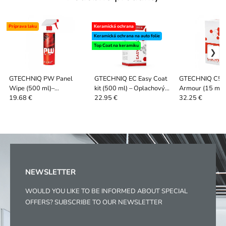
Príprava laku
Keramická ochrana
Keramická ochrana na auto folie
Top Coat na keramiku
GTECHNIQ PW Panel
GTECHNIQ EC Easy Coat
GTECHNIQ C5 
Wipe (500 ml)–
kit (500 ml) – Oplachový
Armour (15 ml) 
Odmasťovač povrchov
kremičitý sealant
Keramický povla
19.68 €
22.95 €
32.25 €
NEWSLETTER
WOULD YOU LIKE TO BE INFORMED ABOUT SPECIAL
OFFERS? SUBSCRIBE TO OUR NEWSLETTER