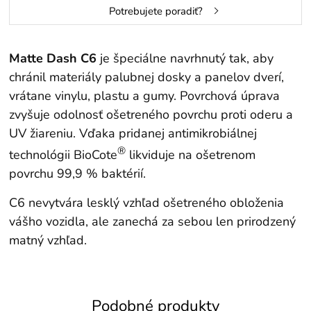
Potrebujete poradiť?
Matte Dash C6
je špeciálne navrhnutý tak, aby
chránil materiály palubnej dosky a panelov dverí,
vrátane vinylu, plastu a gumy. Povrchová úprava
zvyšuje odolnosť ošetreného povrchu proti oderu a
UV žiareniu. Vďaka pridanej antimikrobiálnej
®
technológii BioCote
likviduje na ošetrenom
povrchu 99,9 % baktérií.
C6 nevytvára lesklý vzhľad ošetreného obloženia
vášho vozidla, ale zanechá za sebou len prirodzený
matný vzhľad.
Podobné produkty