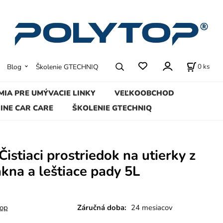
0
ks
Blog
Školenie GTECHNIQ
MIA PRE UMÝVACIE LINKY
VEĽKOOBCHOD
INE CAR CARE
ŠKOLENIE GTECHNIQ
Čistiaci prostriedok na utierky z
kna a leštiace pady 5L
top
Záručná doba:
24 mesiacov