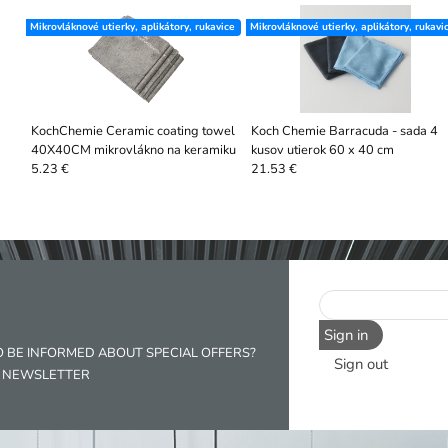
Mikrovláknové utierky, aplikátory, rukavice
Mikrovláknové utierky, aplikátory, rukavi
KochChemie Ceramic coating towel
Koch Chemie Barracuda - sada 4
40X40CM mikrovlákno na keramiku
kusov utierok 60 x 40 cm
5.23 €
21.53 €
Sign in
O BE INFORMED ABOUT SPECIAL OFFERS?
Sign out
R NEWSLETTER