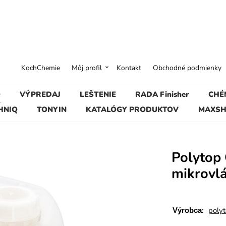
KochChemie
Môj profil
Kontakt
Obchodné podmienky
O
VÝPREDAJ
LEŠTENIE
RADA Finisher
CHÉ
HNIQ
TONYIN
KATALÓGY PRODUKTOV
MAXSH
Polytop 
mikrovlá
:
poly
Výrobca