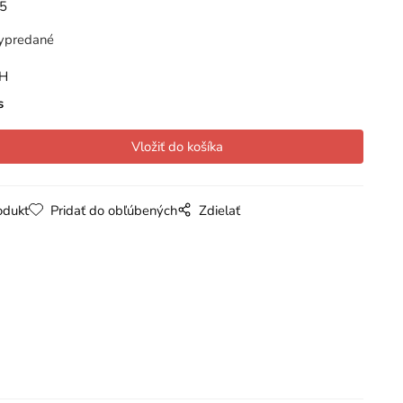
5
ypredané
PH
s
odukt
Pridať do obľúbených
Zdielať