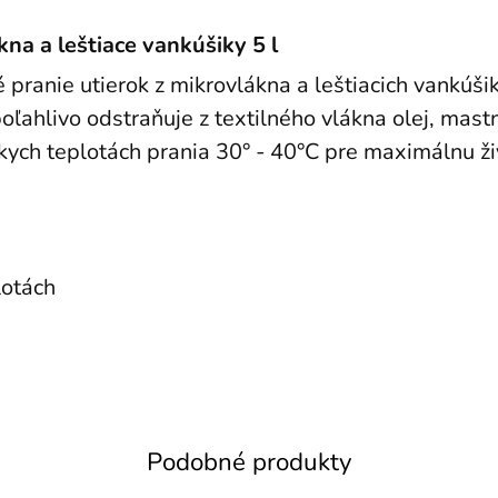
kna a leštiace vankúšiky 5 l
é pranie utierok z mikrovlákna a leštiacich vankú
oľahlivo odstraňuje z textilného vlákna olej, mastn
ízkych teplotách prania 30° - 40°C pre maximálnu ži
lotách
Podobné produkty