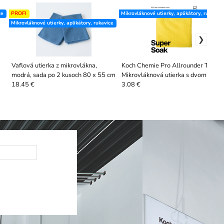
ce
PROFI
Mikrovláknové utierky, aplikátory, rukavice
Mikrovláknové utierky, aplikátory, rukavice
Vaflová utierka z mikrovlákna,
Koch Chemie Pro Allrounder Towel 
modrá, sada po 2 kusoch 80 x 55 cm
Mikrovláknová utierka s dvomi
výškami vlákna
18.45 €
3.08 €