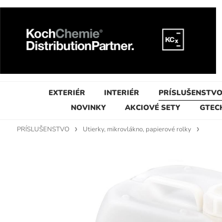
EXTERIÉR
INTERIÉR
PRÍSLUŠENSTV
NOVINKY
AKCIOVÉ SETY
GTEC
PRÍSLUŠENSTVO
Utierky, mikrovlákno, papierové rolky