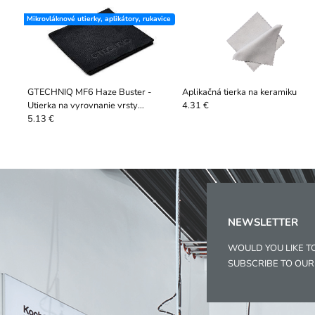
Mikrovláknové utierky, aplikátory, rukavice
GTECHNIQ MF6 Haze Buster -
Aplikačná tierka na keramiku
Utierka na vyrovnanie vrsty
4.31 €
keramiky
5.13 €
NEWSLETTER
WOULD YOU LIKE T
SUBSCRIBE TO OU