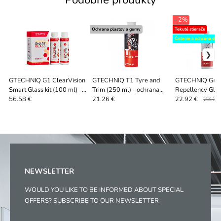
- 2%
Ochrana plastov a gumy
Tekuté stierače
Čistenie a ochrana skla
GTECHNIQ G1 ClearVision
GTECHNIQ T1 Tyre and
GTECHNIQ G4 
Smart Glass kit (100 ml) –
Trim (250 ml) - ochrana
Repellency Glas
Keramické tekuté...
pneumatík a exteriérových
ml) - Set lešten
56.58 €
21.26 €
22.92 €
23.38
plastov
sealantu na sklá
NEWSLETTER
WOULD YOU LIKE TO BE INFORMED ABOUT SPECIAL
OFFERS? SUBSCRIBE TO OUR NEWSLETTER