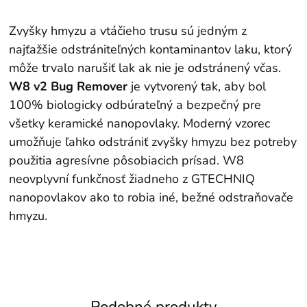
Zvyšky hmyzu a vtáčieho trusu sú jedným z
najťažšie odstrániteľných kontaminantov laku, ktorý
môže trvalo narušiť lak ak nie je odstránený včas.
W8 v2 Bug Remover
je vytvorený tak, aby bol
100% biologicky odbúrateľný a bezpečný pre
všetky keramické nanopovlaky. Moderný vzorec
umožňuje ľahko odstrániť zvyšky hmyzu bez potreby
použitia agresívne pôsobiacich prísad. W8
neovplyvní funkčnosť žiadneho z GTECHNIQ
nanopovlakov ako to robia iné, bežné odstraňovače
hmyzu.
Podobné produkty